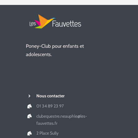
Poney-Club pour enfants et
adolescents.
Nous contacter
01 34 89 23 97
clubequestre.neauphle@les-
fauvettes.fr
2 Place Sully