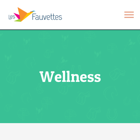
Passer
au
To
contenu
Na
Le Poney-Club
Inscriptions
Wellness
Évènements
La cavalerie
Nos équipements